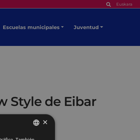
Euskara
Escuelas municipales
Juventud
 Style de Eibar
×
 tráfico. También
BASQUE