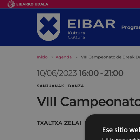
Progra
Inicio
Agenda
VIII Campeonato de Break Da
10/06/2023
16:00
-
21:00
SANJUANAK DANZA
VIII Campeonato
TXALTXA ZELAI
Ese sitio we
Utilizamos cookie