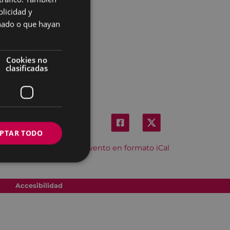
licidad y
SPANISH
onado o que hayan
Cookies no
clasificadas
PTAR TODO
Descargar el evento en formato iCal
Accesibilidad