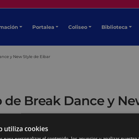
mación
Portalea
Coliseo
Biblioteca
nce y New Style de Eibar
 de Break Dance y New
b utiliza cookies
s para personalizar el contenido, los anuncios y analizar nuestro