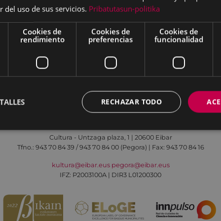
bierno Vasco.
r del uso de sus servicios.
Pribatutasun-politika
Cookies de
Cookies de
Cookies de
rendimiento
preferencias
funcionalidad
Aviso legal
Política de cookies
Contacto
TALLES
RECHAZAR TODO
ACE
Todas las redes sociales del Ayuntamiento
Cultura - Untzaga plaza, 1 | 20600 Eibar
Tfno.:
943 70 84 39 / 943 70 84 00 (Pegora)
| Fax: 943 70 84 16
kultura@eibar.eus
pegora@eibar.eus
IFZ: P2003100A | DIR3 L01200300