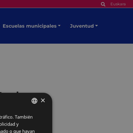
Euskara
Escuelas municipales
Juventud
Euskara
×
 tráfico. También
BASQUE
licidad y
SPANISH
onado o que hayan