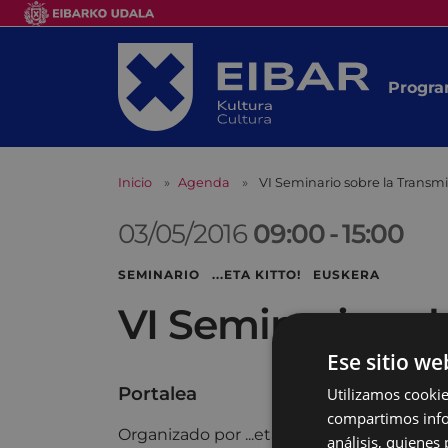
Progra
Inicio
Agenda
VI Seminario sobre la Transmi
03/05/2016
09:00
-
15:00
SEMINARIO ...ETA KITTO! EUSKERA
VI Seminario sob
Ese sitio we
Portalea
Utilizamos cookie
compartimos infor
Organizado por ...eta Kitto! con el patro
análisis, quiene