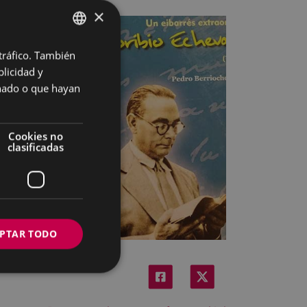
×
 tráfico. También
BASQUE
licidad y
SPANISH
onado o que hayan
Cookies no
clasificadas
PTAR TODO