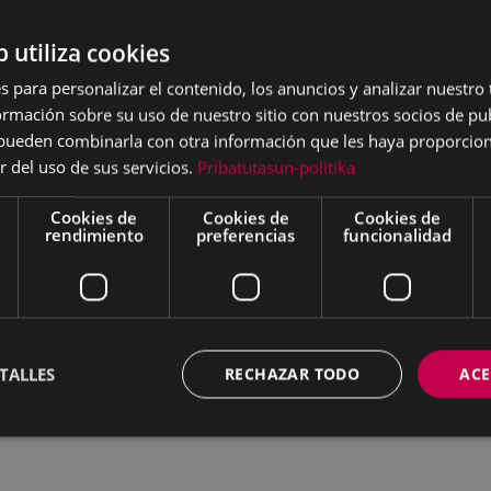
 lo que la vida le ofreció
b utiliza cookies
dades de España y
s para personalizar el contenido, los anuncios y analizar nuestro
ado por los insectos, las
mación sobre su uso de nuestro sitio con nuestros socios de pub
to, Alfa, Campsa, el
s pueden combinarla con otra información que les haya proporci
ada le fue ajeno”. Es una
r del uso de sus servicios.
Pribatutasun-politika
el
 doctor en Historia e
Cookies de
Cookies de
Cookies de
tado por
KUTXA
rendimiento
preferencias
funcionalidad
varría a lo largo de más de
as de los momentos que
lidad como en otros
 es la metonimia de un
de eibarreses
TALLES
RECHAZAR TODO
ACE
as, que son parte de aquel
o, por la Guerrra Civil, el