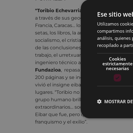
"Toribio Echevarria
miró con asombro todo
Ese sitio we
a través de sus geografías: Eibar, las ciu
Utilizamos cookie
Francia, Caracas… los viajes. Quedó asombr
compartimos infor
setas, los libros, la armería, el ayuntamien
análisis, quiene
socialismo, el cristianismo, las lenguas… N
recopilado a parti
de las conclusiones que extrae el autor d
trabajo, el urretxuarra
Pedro Berriochoa
,
Cookies
ingeniero técnico agrónomo. El libro, edi
estrictamente
necesarias
Fundazioa
, repasa la trayectoria de Eche
200 páginas y se incluyen fotos históric
vivió el insigne eibarrés tanto en su loca
lugares. “Toribio no es un eibarrés único,
grupo humano brillante en su humildad, 
MOSTRAR DE
extraordinarios… socialistas y no socialist
Eibar que fue, pero que no pudo ser del tod
franquismo y el exilio”.