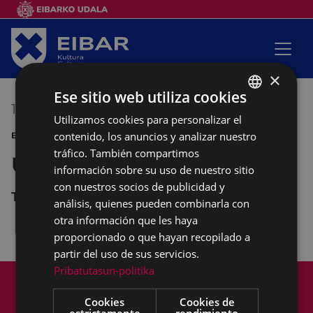
×
Ese sitio web utiliza cookies
17/05/2016
18:00
-
19:00
Utilizamos cookies para personalizar el
BASQUE
contenido, los anuncios y analizar nuestro
BERTSOLARIS INFANTIL
SPANISH
tráfico. También compartimos
Umeen Bertso Jaialdiak
información sobre su uso de nuestro sitio
con nuestros socios de publicidad y
TEATRO COLISEO
análisis, quienes pueden combinarla con
otra información que les haya
proporcionado o que hayan recopilado a
partir del uso de sus servicios.
Pribatutasun-politika
Mapa del Sitio
Aviso legal
Política de cookies
Contacto
Cookies
Cookies de
Accesibilidad
estrictamente
rendimiento