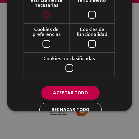
necesarias
Todas las redes sociales del Ayuntamiento
Cookies de
Cookies de
preferencias
funcionalidad
Cultura - Untzaga plaza, 1 | 20600 Eibar
Tfno.:
943 70 84 39 / 943 70 84 00 (Pegora)
| Fax: 943 70 84 16
kultura@eibar.eus
pegora@eibar.eus
Cookies no clasificadas
IFZ: P2003100A | DIR3 L01200300
ACEPTAR TODO
RECHAZAR TODO
MOSTRAR DETALLES