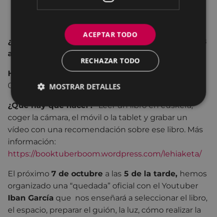
COMUNIDAD DE BOOKTUBERS
EUSKALDUNES.
ACEPTAR TODO
¿Para quién?
:
Para jóvenes
de la CAE
entre 14 y 18
años
.
RECHAZAR TODO
Hasta cuándo: 24 de octubre de 2017
, hasta las
00:00.
MOSTRAR DETALLES
¿Qué hay que hacer?
Leer un libro en euskera,
coger la cámara, el móvil o la tablet y grabar un
vídeo con una recomendación sobre ese libro. Más
información:
https://booktuberboom.wordpress.com/lehiaketa/
El próximo
7 de octubre
a las
5 de la tarde,
hemos
organizado una “quedada” oficial con el Youtuber
Iban García
que nos enseñará a seleccionar el libro,
el espacio, preparar el guión, la luz, cómo realizar la