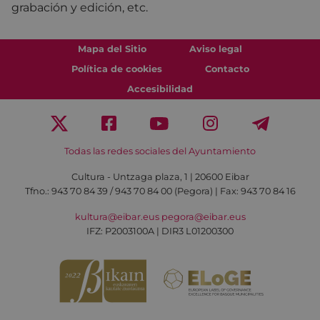
grabación y edición, etc.
Mapa del Sitio
Aviso legal
Política de cookies
Contacto
Accesibilidad
Todas las redes sociales del Ayuntamiento
Cultura - Untzaga plaza, 1 | 20600 Eibar
Tfno.:
943 70 84 39 / 943 70 84 00 (Pegora)
| Fax: 943 70 84 16
kultura@eibar.eus
pegora@eibar.eus
IFZ: P2003100A | DIR3 L01200300