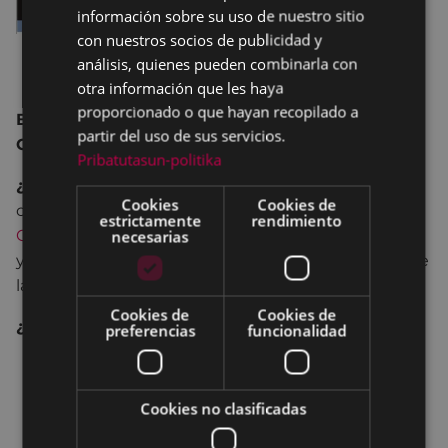
información sobre su uso de nuestro sitio
con nuestros socios de publicidad y
análisis, quienes pueden combinarla con
otra información que les haya
proporcionado o que hayan recopilado a
BooktuberBoom.
I Concurso de Booktuber de la
partir del uso de sus servicios.
CAE
Pribatutasun-politika
¿Qué es?:
BOOKTUBERBOOM es un proyecto de
Cookies
Cookies de
colaboracón entre el
Servicio de Bibliotecas del
estrictamente
rendimiento
Gobierno Vasco
y la Asociación de Literatura Infantil
necesarias
y Juvenil
Galtzagorri
. Se pone en marcha a través de
la Red de Bibliotecas.
Cookies de
Cookies de
¿Para qué?
:
preferencias
funcionalidad
Para fomentar la lectura entre los jóvenes de la
CAE.
Cookies no clasificadas
Formar una PLATAFORMA BOOKTUBER DE LA
CAE, poner la primera semilla de una