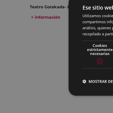
Ese sitio we
Teatro Gorakada- Bizkaia
Utilizamos cookie
+ información
compartimos infor
análisis, quiene
recopilado a parti
Cookies
estrictamente
necesarias
MOSTRAR DE