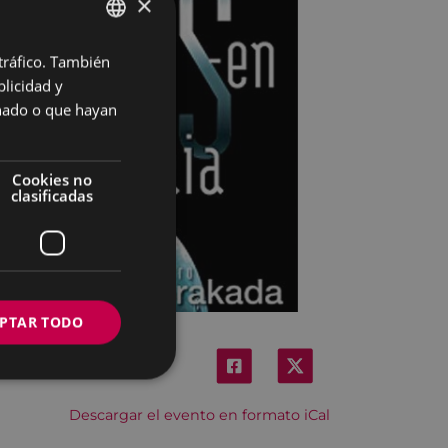
×
 tráfico. También
BASQUE
licidad y
SPANISH
onado o que hayan
Cookies no
clasificadas
PTAR TODO
Descargar el evento en formato iCal