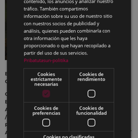
contenido, los anuncios y analizar nuestro
SPANISH
tráfico. También compartimos
información sobre su uso de nuestro sitio
con nuestros socios de publicidad y
análisis, quienes pueden combinarla con
otra información que les haya
proporcionado o que hayan recopilado a
partir del uso de sus servicios.
Pribatutasun-politika
Exposición colectiva del grupo de Fotografía del
Cookies
Cookies de
estrictamente
rendimiento
Club Deportivo Eibar.
necesarias
Oscar Baglietto / Jose Vila / Jose Luis Irigoien /
Bakarne Elejalde / Jose Ignacio de Castro / Juan
Cookies de
Cookies de
Antonio Palacios / Pedro Arriola / Jose Valderrey
preferencias
funcionalidad
/ Enrique Lorenzo / Zigor Astigarraga / Fernando
Retolaza / Juan Manuel Lucena / Enrique
Albistegi / Virginia Arakistain / Einer Rodriguez /
Cookies no clasificadas