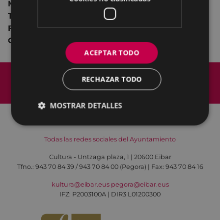
Mikel Urionaguena / Federico Cuenca / Silvia
Tardío / Estrella Tardío /Josean Carbajo /
Fernando Solana / Valentín Gabanzon / Nemesio
Gómez / Beatriz Alcorta / Fernando Alonso
ACEPTAR TODO
Mapa del Sitio
Aviso legal
RECHAZAR TODO
Política de cookies
Contacto
Accesibilidad
MOSTRAR DETALLES
Todas las redes sociales del Ayuntamiento
Cultura - Untzaga plaza, 1 | 20600 Eibar
Tfno.:
943 70 84 39 / 943 70 84 00 (Pegora)
| Fax: 943 70 84 16
kultura@eibar.eus
pegora@eibar.eus
IFZ: P2003100A | DIR3 L01200300