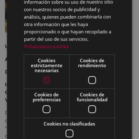
información sobre su uso de nuestro sitio
con nuestros socios de publicidad y
análisis, quienes pueden combinarla con
otra información que les haya
proporcionado o que hayan recopilado a
partir del uso de sus servicios.
Pribatutasun-politika
USA 2022 131 min.
Aventura, acción.
Cookies
Cookies de
estrictamente
rendimiento
necesarias
Dirección:
Joseph Kosinski.
Intérpretes: Tom Cruise, Miles Teller, Jennifer
Connelly, John Hamm, GlennPowell, Ed Harris,
Cookies de
Cookies de
preferencias
funcionalidad
Val Kilmer.
Después de más de 30 años de servicio como uno
de los mejores aviadores de la Armada, Pete
Cookies no clasificadas
“Mavericks” Mitchel se encuentra donde siempre
quiso estar.