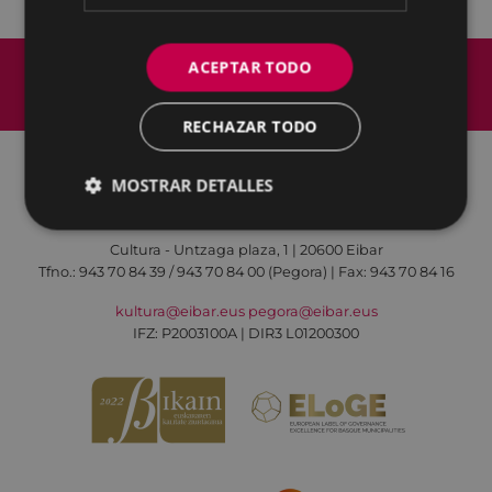
Mapa del Sitio
Aviso legal
ACEPTAR TODO
Política de cookies
Contacto
Accesibilidad
RECHAZAR TODO
MOSTRAR DETALLES
Todas las redes sociales del Ayuntamiento
Cultura - Untzaga plaza, 1 | 20600 Eibar
Tfno.:
943 70 84 39 / 943 70 84 00 (Pegora)
| Fax: 943 70 84 16
kultura@eibar.eus
pegora@eibar.eus
IFZ: P2003100A | DIR3 L01200300