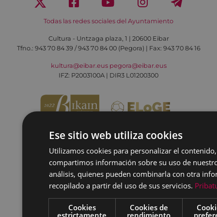
Todas las redes sociales del Ayuntamiento
Cultura - Untzaga plaza, 1 | 20600 Eibar
Tfno.:
943 70 84 39 / 943 70 84 00 (Pegora)
| Fax: 943 70 84 16
kultura@eibar.eus
pegora@eibar.eus
IFZ: P2003100A | DIR3 L01200300
Ese sitio web utiliza cookies
Utilizamos cookies para personalizar el contenido,
compartimos información sobre su uso de nuestro 
análisis, quienes pueden combinarla con otra inf
recopilado a partir del uso de sus servicios.
Pribat
Cookies
Cookies de
Cooki
estrictamente
rendimiento
prefer