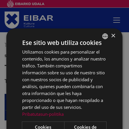
×
Ese sitio web utiliza cookies
16/06/2019
18:00
-
20:00
Utilizamos cookies para personalizar el
BASQUE
SANJUANAK DEPORTE
contenido, los anuncios y analizar nuestro
SPANISH
tráfico. También compartimos
Tiro con arco
información sobre su uso de nuestro sitio
con nuestros socios de publicidad y
TXALTXA ZELAI
análisis, quienes pueden combinarla con
otra información que les haya
proporcionado o que hayan recopilado a
partir del uso de sus servicios.
Pribatutasun-politika
Cookies
Cookies de