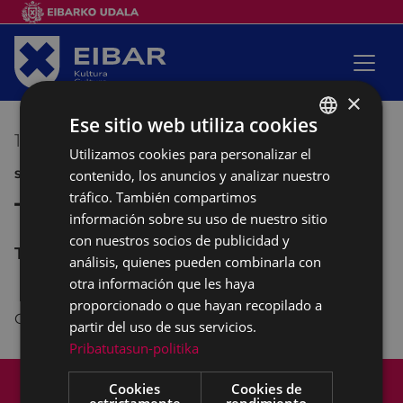
×
Ese sitio web utiliza cookies
17/06/2018
18:00
-
20:00
Utilizamos cookies para personalizar el
BASQUE
contenido, los anuncios y analizar nuestro
SANJUANAK DEPORTE
SPANISH
tráfico. También compartimos
Tiro con arco
información sobre su uso de nuestro sitio
con nuestros socios de publicidad y
TXALTXA ZELAI
análisis, quienes pueden combinarla con
otra información que les haya
proporcionado o que hayan recopilado a
Organiza: Club Arqueros Urko.
partir del uso de sus servicios.
Pribatutasun-politika
Mapa del Sitio
Aviso legal
Cookies
Cookies de
Política de cookies
Contacto
estrictamente
rendimiento