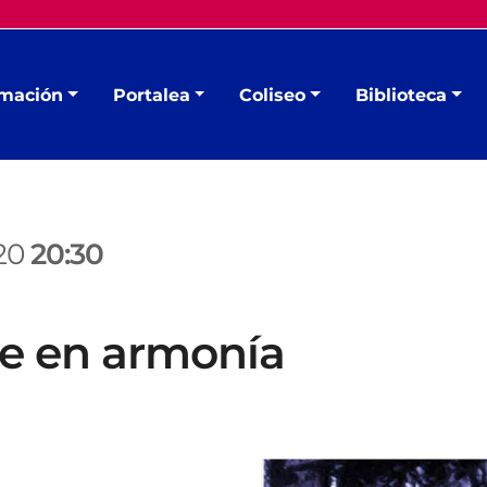
mación
Portalea
Coliseo
Biblioteca
a
020
20:30
ire en armonía