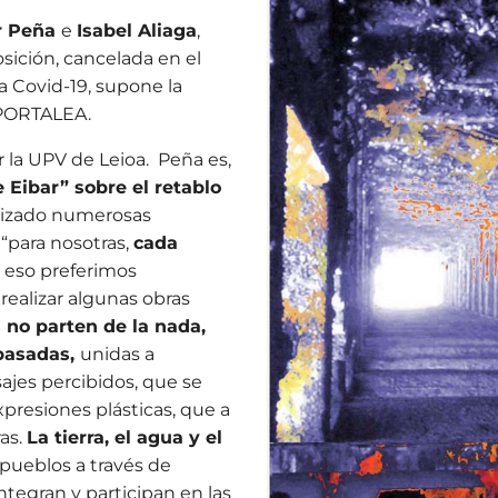
r Peña
e
Isabel Aliaga
,
osición, cancelada en el
a Covid-19, supone la
e PORTALEA.
 la UPV de Leioa. Peña es,
 Eibar” sobre el retablo
lizado numerosas
“para nosotras,
cada
 eso preferimos
realizar algunas obras
 no parten de la nada,
 pasadas,
unidas a
ajes percibidos, que se
expresiones plásticas, que a
ras.
La tierra, el agua y el
pueblos a través de
ntegran y participan en las