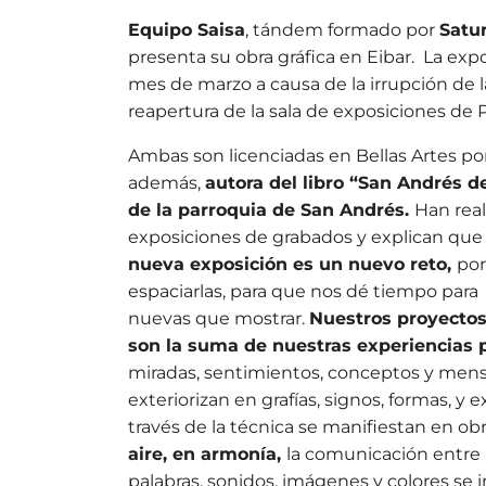
Equipo Saisa
, tándem formado por
Satu
presenta su obra gráfica en Eibar. La exp
mes de marzo a causa de la irrupción de l
reapertura de la sala de exposiciones d
Ambas son licenciadas en Bellas Artes por
además,
autora del libro “San Andrés de
de la parroquia de San Andrés.
Han rea
exposiciones de grabados y explican que 
nueva exposición es un nuevo reto,
por
espaciarlas, para que nos dé tiempo para 
nuevas que mostrar.
Nuestros proyectos
son la suma de nuestras experiencias
miradas, sentimientos, conceptos y mens
exteriorizan en grafías, signos, formas, y 
través de la técnica se manifiestan en ob
aire, en armonía,
la comunicación entre 
palabras, sonidos, imágenes y colores se i