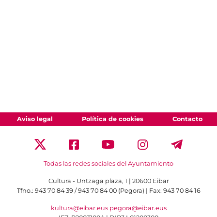
Aviso legal
Política de cookies
Contacto
Todas las redes sociales del Ayuntamiento
Cultura - Untzaga plaza, 1 | 20600 Eibar
Tfno.:
943 70 84 39 / 943 70 84 00 (Pegora)
| Fax: 943 70 84 16
kultura@eibar.eus
pegora@eibar.eus