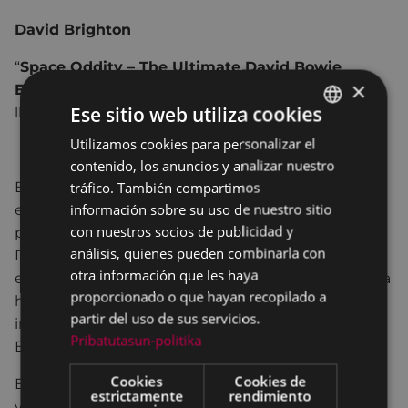
David Brighton
“
Space Oddity – The Ultimate David Bowie
×
Experience“
, el auténtico
tributo a David Bowie
Ese sitio web utiliza cookies
llega por primera vez desde Las Vegas a España.
Utilizamos cookies para personalizar el
BASQUE
contenido, los anuncios y analizar nuestro
SPANISH
tráfico. También compartimos
El grupo liderado por
David Brighton
, lleva a los
información sobre su uso de nuestro sitio
escenarios toda la magia de la música del
con nuestros socios de publicidad y
polifacético y heterogéneo “Duque Blanco”.
análisis, quienes pueden combinarla con
Durante casi dos horas, harán revivir a los
otra información que les haya
espectadores los momentos más importantes de la
proporcionado o que hayan recopilado a
historia musical, el legendario sonido original, la
partir del uso de sus servicios.
impresionante semejanza física y vocal de David
Pribatutasun-politika
Brighton con David Bowie.
Cookies
Cookies de
El espectáculo incluye muchas sorpresas a nivel
estrictamente
rendimiento
visual, en el que se recreará un mundo mágico