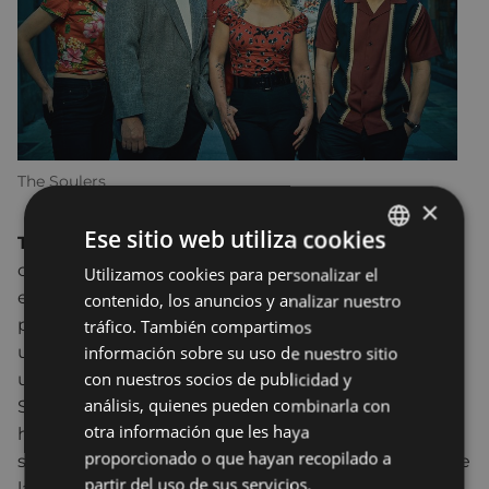
The Soulers
×
Ese sitio web utiliza cookies
T
h
e Soulers
es una banda asturiana cuyos
componentes proceden de distintos mundos y
Utilizamos cookies para personalizar el
BASQUE
estilos musicales a nivel profesional, lo que
contenido, los anuncios y analizar nuestro
SPANISH
proporciona una gran versatilidad y eclecticismo a
tráfico. También compartimos
un sonido que encuentra en el soul su nexo de
información sobre su uso de nuestro sitio
con nuestros socios de publicidad y
unión. Sus canciones están repletas de tintes de
análisis, quienes pueden combinarla con
Soul, Jazz y R&B y evolucionan hacia una mayor
otra información que les haya
homogeneidad compositiva que mira hacia el neo
proporcionado o que hayan recopilado a
soul y el funk, manteniendo vivas reminiscencias de
partir del uso de sus servicios.
la música popular norteamericana. Durante los