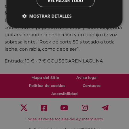
RECHAZAR TODO
precisos a cada tema. Y El Lega a la guitarra es un
fenómeno. De hecho, son cuatro fenómenos.
MOSTRAR DETALLES
Directamente. Música de esa que te pone las pilas,
con un ritmo pegadizo de batería y contrabajo, una
guitarra rozando la perfección y un trabajo de voz
sobresaliente. “Rock de corte 50's tocado a toda
leche, con rabia, como debe ser”.
Entrada: 10 € - 7 € COLISEOAREN LAGUNA
Mapa del Sitio
Aviso legal
Política de cookies
Contacto
Accesibilidad
Todas las redes sociales del Ayuntamiento