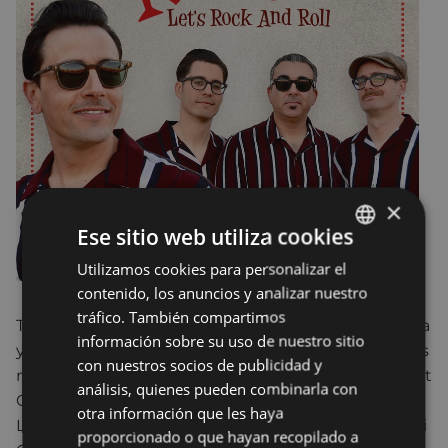
×
Ese sitio web utiliza cookies
Utilizamos cookies para personalizar el
BASQUE
contenido, los anuncios y analizar nuestro
SPANISH
tráfico. También compartimos
The Kabooms son una banda afincada en Barcelona
información sobre su uso de nuestro sitio
y fundada en 2014 con integrantes de varios grupos
con nuestros socios de publicidad y
reconocidos en el ámbito del rock and roll 50'S, Matt
análisis, quienes pueden combinarla con
Oliveraa la voz (Matt and The Peabody Ducks) El
otra información que les haya
Lega a la guitarra (Legacaster, Locos del Oeste), Xavi
proporcionado o que hayan recopilado a