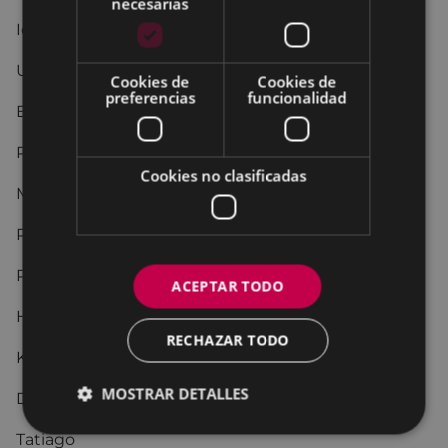
necesarias
Idiarena
Urnietako Ereserkia
Cookies de
Cookies de
preferencias
funcionalidad
Eibarko Martxa
Polka de Tambores
Cookies no clasificadas
Mutriku Herria
Retreta
Pantxika
ACEPTAR TODO
Hau dek hau
RECHAZAR TODO
Katiuska
MOSTRAR DETALLES
Debako Martxa
Tatiago