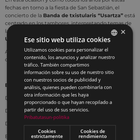
fechas en torno a la fiesta de San Sebastián, el
concierto de la
Banda de txistularis “Usartza”
está
centrado en los tambores, interpretando temas de
×
las diferentes tamborradas de
Eibar, Donostia,
Ese sitio web utiliza cookies
Urnieta, Mutriku, Deba, …
Utilizamos cookies para personalizar el
BASQUE
Además, participan la
Tamborrada de Eibar
y el
contenido, los anuncios y analizar nuestro
quinteto de metal “
Molto Vivace”
.
SPANISH
tráfico. También compartimos
información sobre su uso de nuestro sitio
con nuestros socios de publicidad y
Egitaraua / Programa:
análisis, quienes pueden combinarla con
otra información que les haya
Donostiako Martxa
proporcionado o que hayan recopilado a
partir del uso de sus servicios.
Diana Txikia
Pribatutasun-politika
Diana
Cookies
Cookies de
estrictamente
rendimiento
Eibarko Herria