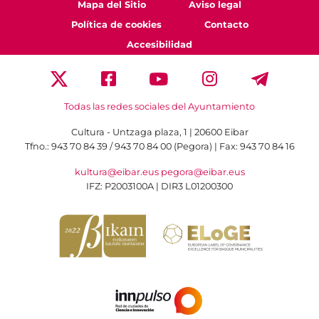
Mapa del Sitio
Aviso legal
Política de cookies
Contacto
Accesibilidad
Todas las redes sociales del Ayuntamiento
Cultura - Untzaga plaza, 1 | 20600 Eibar
Tfno.:
943 70 84 39 / 943 70 84 00 (Pegora)
| Fax: 943 70 84 16
kultura@eibar.eus
pegora@eibar.eus
IFZ: P2003100A | DIR3 L01200300