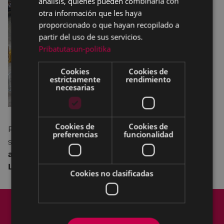
análisis, quienes pueden combinarla con
otra información que les haya
proporcionado o que hayan recopilado a
partir del uso de sus servicios.
Pribatutasun-politika
Cookies
Cookies de
estrictamente
rendimiento
necesarias
Cookies de
Cookies de
Realización de una dibujo con tizas de colores
preferencias
funcionalidad
sobre
Eibar antiguo
con motivo del
675
aniversario de la fundación de la villa
a cargo de
Lekim Animazioak.
Cookies no clasificadas
Mapa del Sitio
Aviso legal
Política de cookies
Contacto
Accesibilidad