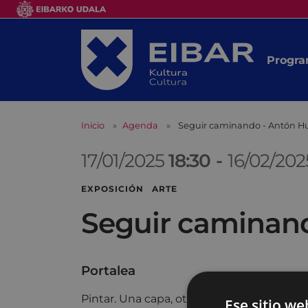
Progra
Inicio
Agenda
Seguir caminando - Antón H
17/01/2025
18:30
-
16/02/20
EXPOSICIÓN ARTE
Seguir caminan
Portalea
Pintar. Una capa, otra capa, otra capa, otr
Ese sitio we