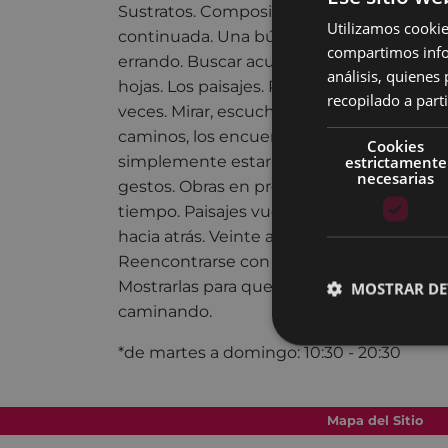
Sustratos. Composiciones. Patrones que 
Utilizamos cookie
continuada. Una búsqueda sosegada. Bu
compartimos infor
errando. Buscar acumulando. La tierra, las p
análisis, quiene
hojas. Los paisajes. Recorrerlos. Caminarlo
recopilado a parti
veces. Mirar, escuchar, oler, tocar. Los
caminos, los encuentros, las pausas. Pint
Cookies
estrictamente
simplemente estar. Calma, quietud, lev
necesarias
gestos. Obras en proceso, esperando su 
tiempo. Paisajes vueltos a recorrer, esta v
hacia atrás. Veinte años. Mover las obras. 
Reencontrarse con ellas y ellas con nosotr
Mostrarlas para que vivan libres. Para seg
MOSTRAR DE
caminando.
*de martes a domingo: 10:30 - 20:30
Mapa del Sitio