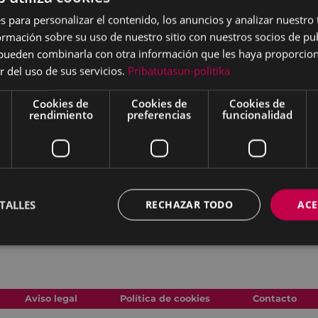
se repiten. Una búsqueda
s para personalizar el contenido, los anuncios y analizar nuestro
scar encontrando o
mación sobre su uso de nuestro sitio con nuestros socios de pub
iedras, el viento, las
s pueden combinarla con otra información que les haya proporci
s. Una y otra vez. Tantas
r del uso de sus servicios.
Pribatutasun-politika
ar. Muchas veces,
Cookies de
Cookies de
Cookies de
rendimiento
preferencias
funcionalidad
es movimientos, pequeños
momento. Dar tiempo al
ez desde el estudio. Mirar
Redescubrirlas.
os y entre ellas.
uir buscando. Seguir
TALLES
RECHAZAR TODO
ACE
Aviso legal
Política de cookies
Contacto