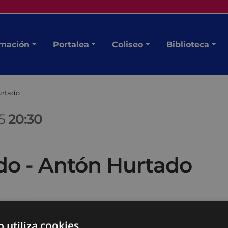
mación
Portalea
Coliseo
Biblioteca
urtado
25
20:30
do - Antón Hurtado
a capa sobre otra capa.
b utiliza cookies