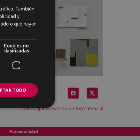
 tráfico. También
BASQUE
licidad y
SPANISH
onado o que hayan
Cookies no
clasificadas
PTAR TODO
Descargar el evento en formato iCal
Accesibilidad