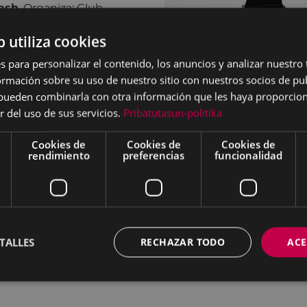
ash
. Organiza: Club
b utiliza cookies
mio Ciudad de Eibar de
s para personalizar el contenido, los anuncios y analizar nuestro
ulatorio,
pasacalle
con el
mación sobre su uso de nuestro sitio con nuestros socios de pub
s pueden combinarla con otra información que les haya proporci
la altura de la escultura de
r del uso de sus servicios.
Pribatutasun-politika
kos
.
Cookies de
Cookies de
Cookies de
ga,
concierto
con
rendimiento
preferencias
funcionalidad
Programa
Testing Ai laket.
laza de Unzaga,
carpa
ir los riesgos del
 cargo de
GARAIA
.
TALLES
RECHAZAR TODO
ACE
ga,
DJ