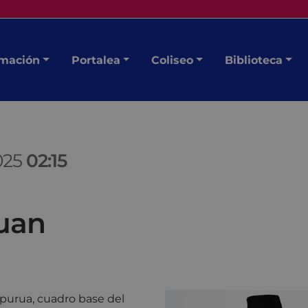
mación
Portalea
Coliseo
Biblioteca
025
02:15
Juan
 Ipurua, cuadro base del