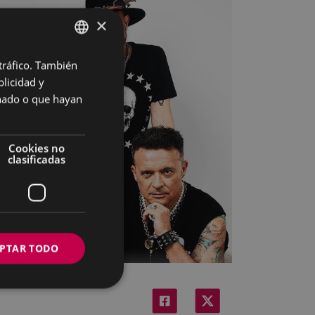
×
 tráfico. También
BASQUE
licidad y
SPANISH
onado o que hayan
Cookies no
clasificadas
PTAR TODO