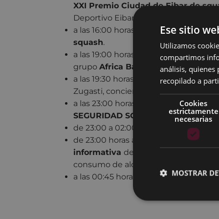
XXI Premio Ciudad de Eibar de squ
Deportivo Eibar.
Ese sitio we
a las 16:00 horas,
finales del XXI Pre
squash
.
Utilizamos cookie
a las 19:00 horas, desde plaza del Amb
compartimos infor
grupo
Africa Baj Yay
.
análisis, quiene
a las 19:30 horas, en paseo Ego Gain a 
recopilado a parti
Zugasti, concierto coral con el
Coro E
Cookies
a las 23:00 horas, en la plaza de Unza
estrictamente
SEGURIDAD SOCIAL.
necesarias
de 23:00 a 02:00 horas, en Unzaga, 
de 23:00 horas a 02:00 horas, en la p
informativa
de prevención para reduc
consumo de alcohol y otras drogas a
MOSTRAR DE
a las 00:45 horas, en la plaza de Unza