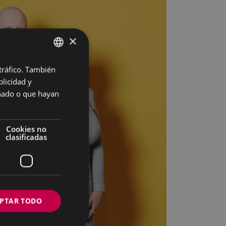
×
 tráfico. También
BASQUE
licidad y
SPANISH
onado o que hayan
Cookies no
clasificadas
PTAR TODO