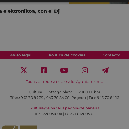
 elektronikoa, con el Dj
Aviso legal
Política de cookies
Contacto
Todas las redes sociales del Ayuntamiento
Cultura - Untzaga plaza, 1 | 20600 Eibar
Tfno.:
943 70 84 39 / 943 70 84 00 (Pegora)
| Fax: 943 70 84 16
kultura@eibar.eus
pegora@eibar.eus
IFZ: P2003100A | DIR3 L01200300