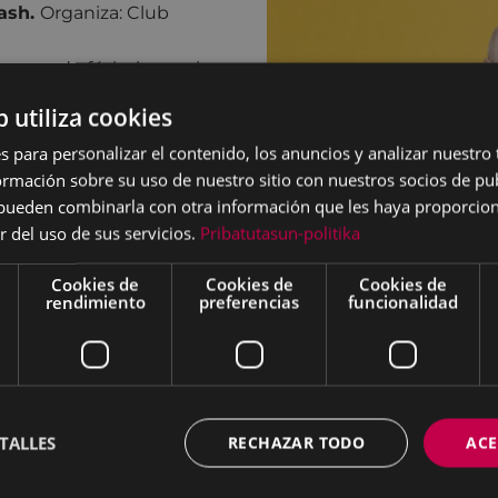
ash.
Organiza: Club
 campo de fútbol superior
7
de cuadrillas de Eibar,
b utiliza cookies
ciones mediante IPQLOKAL
s para personalizar el contenido, los anuncios y analizar nuestro
mación sobre su uso de nuestro sitio con nuestros socios de pub
zia,
taller de simulación
s pueden combinarla con otra información que les haya proporci
 juegos de mesa), a cargo
r del uso de sus servicios.
Pribatutasun-politika
lo Palma Ciudad de
Cookies de
Cookies de
Cookies de
los equipos de la Casa de
rendimiento
preferencias
funcionalidad
tica de Ermua.
mio Ciudad de Eibar de
ibar.
ga,
concierto
con
TALLES
RECHAZAR TODO
ACE
nformativa de
os del consumo de