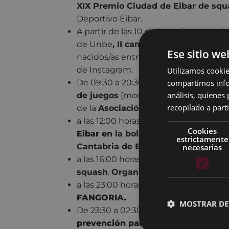
XIX Premio Ciudad de Eibar de squ
Deportivo Eibar.
A partir de las 10 de la mañana, en el
de Unbe
, II campeonato de fútbol 
Ese sitio we
nacidos/as entre 1960-2006. Inscrip
de Instagram.
Utilizamos cookie
compartimos infor
De 09:30 a 20:30 horas, en Errebal Pla
análisis, quiene
de juegos
(modelismo, escenografía y
recopilado a parti
de la
Asociación Odisea.
a las 12:00 horas,
XXXV Torneo de Bo
Cookies
Eibar e
n la bolera de Ipurua entre 
estrictamente
Cantabria de Eibar y la Peña Bolís
necesarias
a las 16:00 horas,
finales del XIX Pre
squash
.
Organiza: Club Deportivo E
a las 23:00 horas, en la Plaza de Untza
FANGORIA.
MOSTRAR DE
De 23:30 a 02:30, en Unzaga,
carpa i
prevención para reducir los riesg