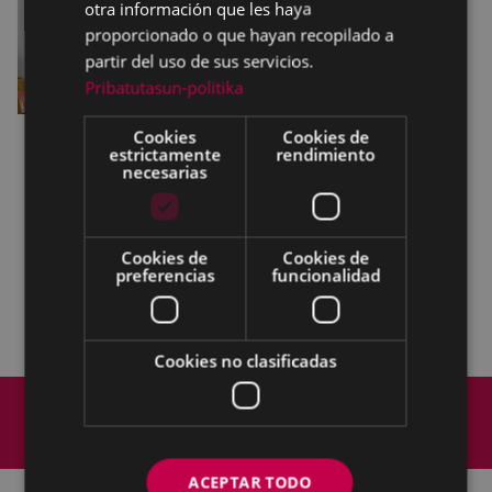
otra información que les haya
proporcionado o que hayan recopilado a
partir del uso de sus servicios.
Pribatutasun-politika
Cookies
Cookies de
estrictamente
rendimiento
a las 16:30 horas, en el parque de la calle
necesarias
Carmen,
chocolatada
infantil
.
las 17:00 horas, en el parque de la calle Carmen,
juegos infantiles.
Cookies de
Cookies de
a las 19:00 horas, en el parque de la calle del
preferencias
funcionalidad
Carmen, espectáculo
“La maleta de Lekim”
a
cargo de
LEKIM animazioak.
Cookies no clasificadas
Mapa del Sitio
Aviso legal
Política de cookies
Contacto
Accesibilidad
ACEPTAR TODO