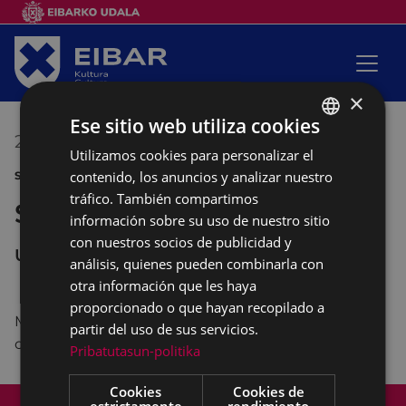
×
Ese sitio web utiliza cookies
24/06/2018
18:00
-
20:00
Utilizamos cookies para personalizar el
BASQUE
contenido, los anuncios y analizar nuestro
SANJUANAK JUEGOS DE CUADRILLAS
SPANISH
tráfico. También compartimos
San Juan city secrets
información sobre su uso de nuestro sitio
con nuestros socios de publicidad y
UNTZAGA
análisis, quienes pueden combinarla con
otra información que les haya
proporcionado o que hayan recopilado a
Macro-ginkana para cuadrillas por la localidad a
partir del uso de sus servicios.
cargo de Itzamna.
Pribatutasun-politika
Cookies
Cookies de
Mapa del Sitio
Aviso legal
estrictamente
rendimiento