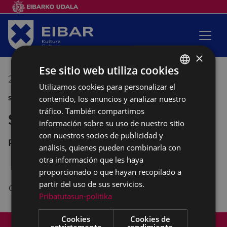
×
Ese sitio web utiliza cookies
23/06/2018
19:00
-
20:00
Utilizamos cookies para personalizar el
BASQUE
contenido, los anuncios y analizar nuestro
SANJUANAK
SPANISH
tráfico. También compartimos
Salve
información sobre su uso de nuestro sitio
con nuestros socios de publicidad y
Parroquia de San Andrés
análisis, quienes pueden combinarla con
otra información que les haya
proporcionado o que hayan recopilado a
partir del uso de sus servicios.
Con el
Coro
Parroquial
.
Pribatutasun-politika
Cookies
Cookies de
Mapa del Sitio
Aviso legal
estrictamente
rendimiento