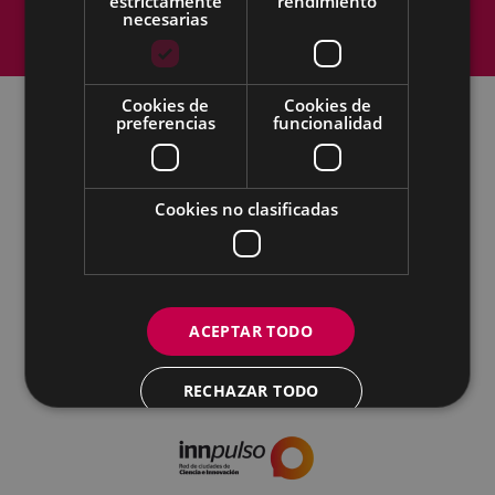
estrictamente
rendimiento
necesarias
Política de cookies
Contacto
Accesibilidad
Cookies de
Cookies de
preferencias
funcionalidad
Todas las redes sociales del Ayuntamiento
Cultura - Untzaga plaza, 1 | 20600 Eibar
Cookies no clasificadas
Tfno.:
943 70 84 39 / 943 70 84 00 (Pegora)
| Fax: 943 70 84 16
kultura@eibar.eus
pegora@eibar.eus
IFZ: P2003100A | DIR3 L01200300
ACEPTAR TODO
RECHAZAR TODO
MOSTRAR DETALLES