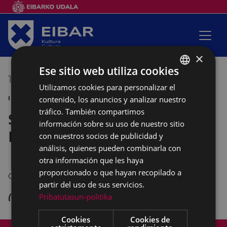
×
Ese sitio web utiliza cookies
13/05/2017
00:00
-
00:00
Utilizamos cookies para personalizar el
BASQUE
contenido, los anuncios y analizar nuestro
INDIANOKUA GAZTELEKUA SALIDA EN EUSKERA
SPANISH
tráfico. También compartimos
Salida a la playa de Deba y
información sobre su uso de nuestro sitio
Paintball en Lastur
con nuestros socios de publicidad y
análisis, quienes pueden combinarla con
otra información que les haya
proporcionado o que hayan recopilado a
Organizado por Indianokua Gaztelekua.
partir del uso de sus servicios.
Pribatutasun-politika
(en euskera)
Cookies
Cookies de
Mapa del Sitio
Aviso legal