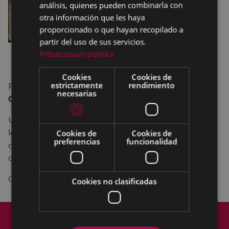
análisis, quienes pueden combinarla con
otra información que les haya
proporcionado o que hayan recopilado a
partir del uso de sus servicios.
Pribatutasun-politika
Cookies
Cookies de
estrictamente
rendimiento
Presentación del libro del historiador
Jesús
necesarias
Gutiérrez.
Un repaso emocional sobre Eibar y el Eibar desde
los comienzos del fútbol en la ciudad, mostrando
Cookies de
Cookies de
preferencias
funcionalidad
cómo se relacionan entre sí por medio de valores
comunes.
Con invitación.
Cookies no clasificadas
Mapa del Sitio
Aviso legal
Política de cookies
Contacto