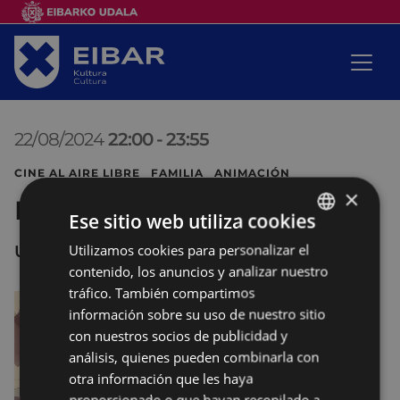
22/08/2024
22:00
-
23:55
CINE AL AIRE LIBRE FAMILIA ANIMACIÓN
×
Robot Dreams
Ese sitio web utiliza cookies
Utilizamos cookies para personalizar el
BASQUE
UNTZAGA
contenido, los anuncios y analizar nuestro
SPANISH
tráfico. También compartimos
información sobre su uso de nuestro sitio
con nuestros socios de publicidad y
análisis, quienes pueden combinarla con
otra información que les haya
proporcionado o que hayan recopilado a