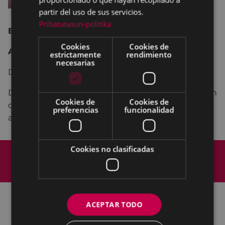
partir del uso de sus servicios.
Pribatutasun-politika
España 2023 102 min.
Cookies
Cookies de
Animación.
estrictamente
rendimiento
necesarias
Dirección:
Pablo Berger
.
Dog es un perro solitario que vive en Manhattan. Un
Cookies de
Cookies de
día decide construirse un robot, para que sea su
preferencias
funcionalidad
amigo.
Mapa del Sitio
Aviso legal
Cookies no clasificadas
Política de cookies
Contacto
Accesibilidad
ACEPTAR TODO
Todas las redes sociales del Ayuntamiento