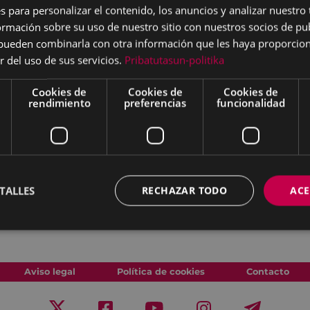
s para personalizar el contenido, los anuncios y analizar nuestro
de exponer los trabajos
mación sobre su uso de nuestro sitio con nuestros socios de pub
 Zuloaga
, que lleva por
s pueden combinarla con otra información que les haya proporci
go Islak’. En concreto, se
r del uso de sus servicios.
Pribatutasun-politika
rededor de 45 alumnas y
La mayoría de ellos
Cookies de
Cookies de
Cookies de
rendimiento
preferencias
funcionalidad
muestra también da cabida a
 bachilleratos. Como es
vas, se podrá ver una
 estilos y
artísticas.
TALLES
RECHAZAR TODO
ACE
Aviso legal
Política de cookies
Contacto