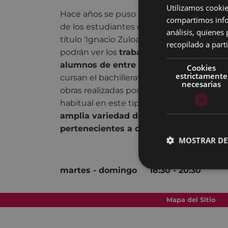
Utilizamos cookie
Hace años se puso en marcha la apuesta 
compartimos infor
de los estudiantes del I
nstituto Ignacio
análisis, quiene
título ‘Ignacio Zuloaga Instítutuaren Egun
recopilado a parti
podrán ver los
trabajos artísticos de al
alumnos de entre 16 y 19 años de edad.
Cookies
estrictamente
cursan el bachillerato artístico, pero la 
necesarias
obras realizadas por alumnos del resto de
habitual en este tipo de muestras colecti
amplia variedad de obras, con distintos
pertenecientes a diferentes disciplinas 
MOSTRAR DE
martes - domingo 18:30 - 20:30
Mapa del Sitio