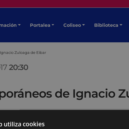
mación
Portalea
Coliseo
Biblioteca
Ignacio Zuloaga de Eibar
017
20:30
poráneos de Ignacio Z
b utiliza cookies