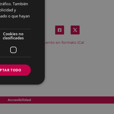
 tráfico. También
BASQUE
licidad y
SPANISH
onado o que hayan
Cookies no
clasificadas
Descargar el evento en formato iCal
PTAR TODO
Accesibilidad