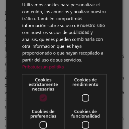
Utilizamos cookies para personalizar el
BASQUE
contenido, los anuncios y analizar nuestro
En abril del año pasado falleció Rosa Martínez-
SPANISH
tráfico. También compartimos
Alcocer, una de las actrices eibarresas más
información sobre su uso de nuestro sitio
importantes de las últimas décadas. Con cincuenta
con nuestros socios de publicidad y
y cuatro años y tras una larga enfermedad nos
análisis, quienes pueden combinarla con
dejaba. Inició su carrera como actriz muy joven en
otra información que les haya
los escenarios del instituto y la universidad laboral.
proporcionado o que hayan recopilado a
Se formó en el Taller de Teatro Ermua – Eibar. Formó
partir del uso de sus servicios.
parte de la Compañía Geroa, en la que protagonizó
Pribatutasun-politika
el espectáculo “doña Elvira imagínate Euskadi” de
Alfredo Amestoy. Continuó su periplo profesional en
Cookies
Cookies de
estrictamente
rendimiento
diversas compañías. Su último trabajo lo pudimos
necesarias
ver en Jornadas, el monólogo sobre Frida Kahlo, que
dirigió Paco Obregón. Trabajó como actriz,
productora formadora, creó compañías, dirigió.
Cookies de
Cookies de
preferencias
funcionalidad
Compañeras y compañeros de profesión entablarán
una conversación para recordarla: Izaskun Asua,