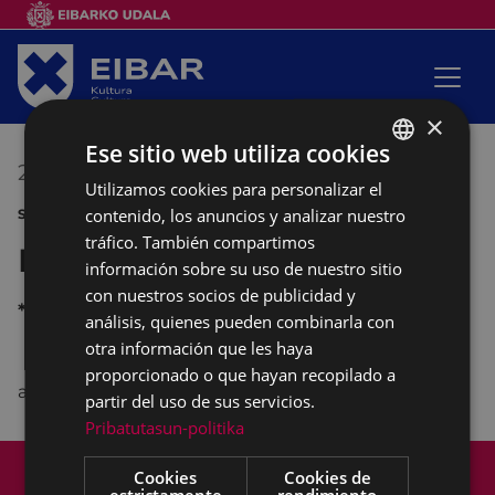
×
Ese sitio web utiliza cookies
23/06/2016
10:30
-
10:45
Utilizamos cookies para personalizar el
BASQUE
contenido, los anuncios y analizar nuestro
SANJUANAK 2016
SPANISH
tráfico. También compartimos
Puesta del pañuelo al Santo
información sobre su uso de nuestro sitio
con nuestros socios de publicidad y
*
análisis, quienes pueden combinarla con
otra información que les haya
proporcionado o que hayan recopilado a
a las 10:30 horas, en el Hospital.
partir del uso de sus servicios.
Pribatutasun-politika
Mapa del Sitio
Aviso legal
Cookies
Cookies de
Política de cookies
Contacto
estrictamente
rendimiento