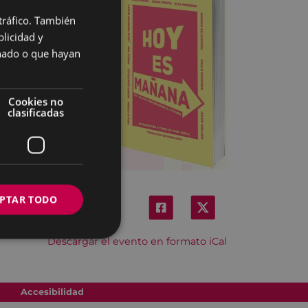
 tráfico. También
BASQUE
licidad y
SPANISH
onado o que hayan
Cookies no
clasificadas
PTAR TODO
Descargar el evento en formato iCal
Accesibilidad