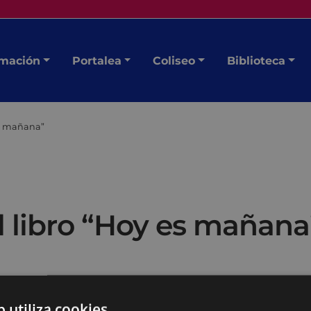
mación
Portalea
Coliseo
Biblioteca
es mañana”
l libro “Hoy es mañana
oras y autores más han
b utiliza cookies