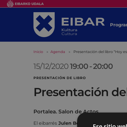
Progra
Inicio
Agenda
Presentación del libro “Hoy 
15/12/2020
19:00
-
20:00
PRESENTACIÓN DE LIBRO
Presentación de
Portalea. Salon de Actos
El eibarrés
Julen Bollain Urbieta
y 9 aut
Ese sitio we