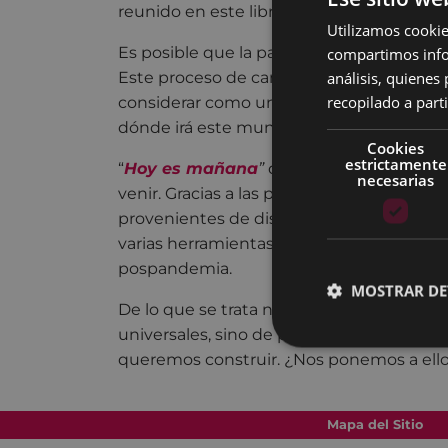
reunido en este libro relatos para repensar
Utilizamos cookie
Es posible que la pandemia invierta la soc
compartimos infor
análisis, quiene
Este proceso de cambio es necesario y ur
recopilado a parti
considerar como un imperativo ético. Lo 
dónde irá este mundo nuestro.
Cookies
estrictamente
“
Hoy es mañana
”
quiere poner las bases
necesarias
venir. Gracias a las propuestas transforma
provenientes de disciplinas y realidades d
varias herramientas para pensar de maner
pospandemia.
MOSTRAR DE
De lo que se trata no es de llegar a absol
universales, sino de pensar entre todos 
queremos construir. ¿Nos ponemos a ell
Mapa del Sitio