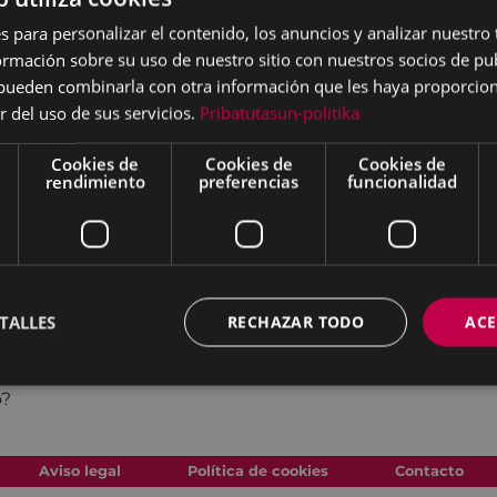
 el futuro.
s para personalizar el contenido, los anuncios y analizar nuestro
iedad de arriba a abajo.
mación sobre su uso de nuestro sitio con nuestros socios de pub
s pueden combinarla con otra información que les haya proporci
gente e incluso se podría
r del uso de sus servicios.
Pribatutasun-politika
que nadie sabe es hacia
Cookies de
Cookies de
Cookies de
rendimiento
preferencias
funcionalidad
 para el futuro que ha de
doras de diez jóvenes,
iversas, este libro ofrece
a colectiva la nueva era
TALLES
RECHAZAR TODO
ACE
utos ni a verdades
y todas el mundo que
o?
Aviso legal
Política de cookies
Contacto