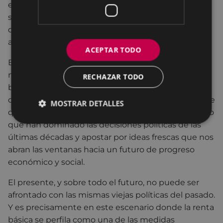
económicos, medioambientales y con una mayoría
social que ha sufrido un perpetuo empeoramiento
de sus condiciones materiales desde la crisis del
año 2008.
ACEPTAR TODO
El objetivo es claro: repensar y modernizar nuestro
modelo económico y social. Para ello necesitamos
RECHAZAR TODO
buscar soluciones que dirijan la mirada hacia
cambios estructurales de impacto global. Es hora de
MOSTRAR DETALLES
quitarnos de encima la inercia y el conservadurismo
que han dominado las decisiones políticas de las
últimas décadas y apostar por ideas frescas que nos
abran las ventanas hacia un futuro de progreso
económico y social.
El presente, y sobre todo el futuro, no puede ser
afrontado con las mismas viejas políticas del pasado.
Y es precisamente en este escenario donde la renta
básica se perfila como una de las medidas