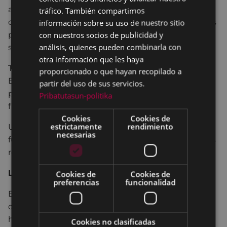
SPANISH
aportar ideas frescas, alejadas de la inercia y el
tráfico. También compartimos
conservadurismo que han dominado las decisiones
información sobre su uso de nuestro sitio
con nuestros socios de publicidad y
políticas de las últimas décadas, con un lenguaje
análisis, quienes pueden combinarla con
sencillo y accesible para todos los públicos.
otra información que les haya
Tras muchos años de estudio (Bilbao, Oxford y
proporcionado o que hayan recopilado a
Bruselas), numerosos artículos y varios libros
partir del uso de sus servicios.
publicados junto a otros autores y autoras,
Pribatutasun-politika
finalmente ve la luz su primer libro en solitario.
Cookies
Cookies de
estrictamente
rendimiento
Una obra en la que se abren las ventanas hacia el
necesarias
futuro, ofreciendo posibles soluciones a los grandes
retos que tenemos que afrontar en el siglo XXI.
Libro
Cookies de
Cookies de
preferencias
funcionalidad
En la próxima década nos enfrentaremos a unos
cambios que nunca antes hemos conocido y lo
haremos con una herencia nefasta: daños
Cookies no clasificadas