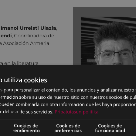
o
Imanol Urreisti Ulazia
,
mendi
, Coordinadora de
la Asociación Armeria
 en la literatura
cribe se salta las normas
omo autor, ha ido más
b utiliza cookies
 completando todo el
s para personalizar el contenido, los anuncios y analizar nuestro
el libro llega a quienes lo
mación sobre su uso de nuestro sitio con nuestros socios de pub
s pueden combinarla con otra información que les haya proporci
r del uso de sus servicios.
Pribatutasun-politika
nal de Autores a su sede
gue, con el objetivo de
Cookies de
Cookies de
Cookies de
l mundo sigan sus pasos.
rendimiento
preferencias
funcionalidad