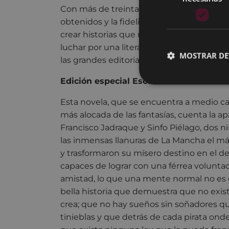
Con más de treinta libros publicados, n
obtenidos y la fidelidad de quienes des
crear historias que merecen ser leídas, 
luchar por una literatura que no esté sub
MOSTRAR DE
las grandes editoriales que controlan el
Edición especial Escuela de Armería
Esta novela, que se encuentra a medio cam
más alocada de las fantasías, cuenta la a
Francisco Jadraque y Sinfo Piélago, dos n
las inmensas llanuras de La Mancha el m
y trasformaron su mísero destino en el de
capaces de lograr con una férrea volunta
amistad, lo que una mente normal no es 
bella historia que demuestra que no exist
crea; que no hay sueños sin soñadores qu
tinieblas y que detrás de cada pirata onde