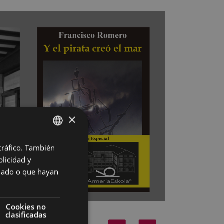
×
 tráfico. También
BASQUE
licidad y
SPANISH
onado o que hayan
Cookies no
clasificadas