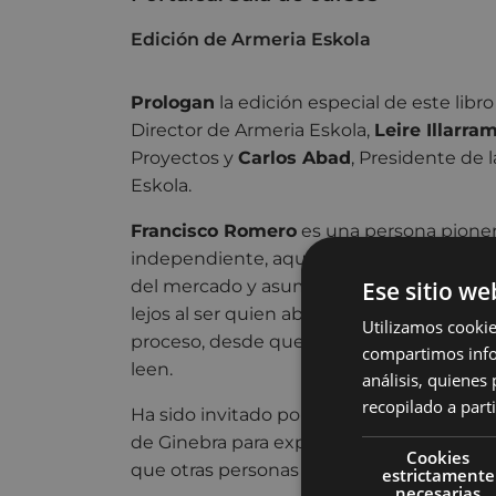
Edición de Armeria Eskola
Prologan
la edición especial de este libr
Director de Armeria Eskola,
Leire Illarra
Proyectos y
Carlos Abad
, Presidente de 
Eskola.
Francisco Romero
es una persona pionera
independiente, aquella en la que quien es
del mercado y asume el rol de edición. C
Ese sitio we
lejos al ser quien abrió su propia tienda,
Utilizamos cookie
proceso, desde que nace la idea hasta que 
compartimos infor
leen.
análisis, quiene
recopilado a parti
Ha sido invitado por el Fórum Internacio
de Ginebra para exponer el proceso que si
Cookies
que otras personas escritoras de todo e
estrictamente
necesarias