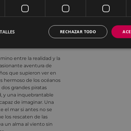
umerosos premios
cubren su capacidad de
demuestra que es posible
ordinada a los intereses de
TALLES
RECHAZAR TODO
ACE
 mercado.
ino entre la realidad y la
pasionante aventura de
iños que supieron ver en
ás hermoso de los océanos
 dos grandes piratas
d, y una inquebrantable
capaz de imaginar. Una
e el mar si antes no se
e los rescaten de las
a un alma al viento sin