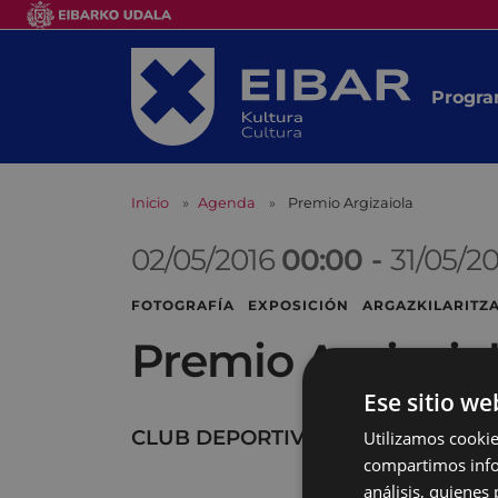
Progra
Inicio
Agenda
Premio Argizaiola
02/05/2016
00:00
-
31/05/2
FOTOGRAFÍA EXPOSICIÓN ARGAZKILARITZA
Premio Argizaio
Ese sitio we
CLUB DEPORTIVO
Utilizamos cookie
compartimos infor
análisis, quiene