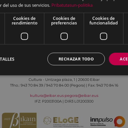
r del uso de sus servicios.
Pribatutasun-politika
Cookies de
Cookies de
Cookies de
rendimiento
preferencias
funcionalidad
Aviso legal
Política de cookies
Contacto
TALLES
RECHAZAR TODO
ACE
Todas las redes sociales del Ayuntamiento
Cultura - Untzaga plaza, 1 | 20600 Eibar
Tfno.:
943 70 84 39 / 943 70 84 00 (Pegora)
| Fax: 943 70 84 16
kultura@eibar.eus
pegora@eibar.eus
IFZ: P2003100A | DIR3 L01200300