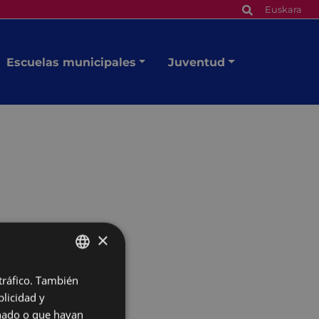
Euskara
Escuelas municipales
Juventud
×
 tráfico. También
BASQUE
licidad y
SPANISH
onado o que hayan