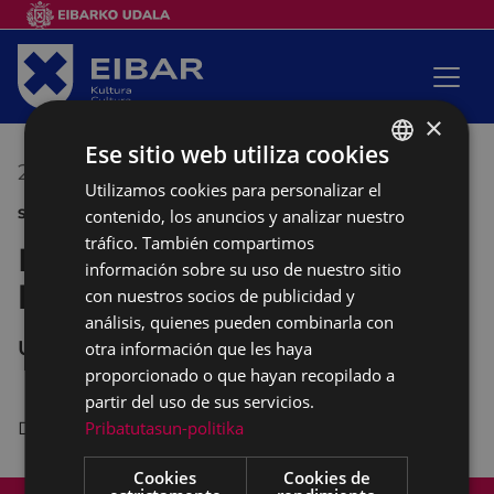
×
Ese sitio web utiliza cookies
23/06/2017
13:30
-
13:45
Utilizamos cookies para personalizar el
BASQUE
contenido, los anuncios y analizar nuestro
SANJUANAK 2017
SPANISH
tráfico. También compartimos
Pregón de fiestas y
información sobre su uso de nuestro sitio
lanzamiento del txupinazo
con nuestros socios de publicidad y
análisis, quienes pueden combinarla con
UNTZAGA
otra información que les haya
proporcionado o que hayan recopilado a
partir del uso de sus servicios.
Pribatutasun-politika
Desde el Ayuntamiento.
Cookies
Cookies de
Mapa del Sitio
Aviso legal