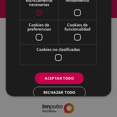
estrictamente
rendimiento
necesarias
Política de cookies
Contacto
Accesibilidad
Cookies de
Cookies de
preferencias
funcionalidad
Todas las redes sociales del Ayuntamiento
Cultura - Untzaga plaza, 1 | 20600 Eibar
Cookies no clasificadas
Tfno.:
943 70 84 39 / 943 70 84 00 (Pegora)
| Fax: 943 70 84 16
kultura@eibar.eus
pegora@eibar.eus
IFZ: P2003100A | DIR3 L01200300
ACEPTAR TODO
RECHAZAR TODO
MOSTRAR DETALLES