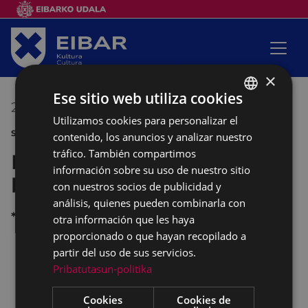
×
Ese sitio web utiliza cookies
21/06/2018
00:00
-
00:00
Utilizamos cookies para personalizar el
BASQUE
SANJUANAK
contenido, los anuncios y analizar nuestro
SPANISH
tráfico. También compartimos
Precios especiales en las
información sobre su uso de nuestro sitio
barracas
con nuestros socios de publicidad y
análisis, quienes pueden combinarla con
*
otra información que les haya
proporcionado o que hayan recopilado a
partir del uso de sus servicios.
durante todo el día las atracciones de la
feria
a
Pribatutasun-politika
0,70 €.
Cookies
Cookies de