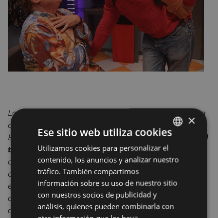
Los creadores de Imprebís y los productores de ‘La
×
cena de los idiotas’, ‘La ratonera’ y ‘Taxi’, traen a
Ese sitio web utiliza cookies
Eibar
la obramás representada en la historia del
Utilizamos cookies para personalizar el
BASQUE
teatro en Estados Unidos.
Se trata de una
contenido, los anuncios y analizar nuestro
comedia policíaca para morirse de risa. Un
SPANISH
tráfico. También compartimos
asesinato con cuatro sospechosos y dos policías
información sobre su uso de nuestro sitio
encerrados en una peluquería, donde el público
con nuestros socios de publicidad y
decide quién es el asesino. Cada día un final
análisis, quienes pueden combinarla con
diferente para una obra que ya ha entrado en el
otra información que les haya