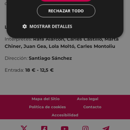
castellano bajo el título
‘Por los pelos’.
RECHAZAR TODO
MOSTRAR DETALLES
LOM IMPREBIS
Intérpretes:
Rafa Alarcón, Carles Castillo, Marta
Chiner, Juan Gea, Lola Moltó, Carles Montoliu
Dirección:
Santiago Sánchez
Entrada:
18 € - 12,5 €
Mapa del Sitio
Aviso legal
Política de cookies
Contacto
Accesibilidad