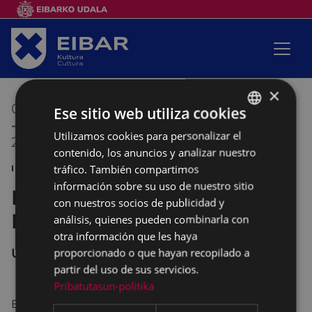
×
01/09/2018
14:20
Ese sitio web utiliza cookies
-
Utilizamos cookies para personalizar el
BASQUE
26/09/2018
23:55
contenido, los anuncios y analizar nuestro
SPANISH
tráfico. También compartimos
INSCRIPCIÓN
información sobre su uso de nuestro sitio
Plazo de inscripción en el
con nuestros socios de publicidad y
Euskaltegi Municipal
análisis, quienes pueden combinarla con
otra información que les haya
UDAL EUSKALTEGIA , PORTALEA
proporcionado o que hayan recopilado a
partir del uso de sus servicios.
Pribatutasun-politika
El plazo de matrícula en el Euskaltegi municipal