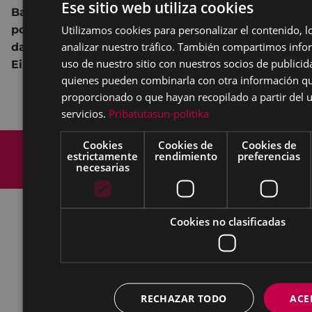
Ese sitio web utiliza cookies
Bailes con el grupo de folk
ALBOKA, dirigidos
Utilizamos cookies para personalizar el contenido, l
por
Patxi Montero, con la colaboración de KEZKA
analizar nuestro tráfico. También compartimos info
dantza taldea y el Ayuntamiento de
uso de nuestro sitio con nuestros socios de publicida
Eiba
quienes pueden combinarla con otra información qu
proporcionado o que hayan recopilado a partir del 
servicios.
Pribatutasun-politika
Mapa del Sitio
Aviso legal
Cookies
Cookies de
Cookies de
estrictamente
rendimiento
preferencias
Política de cookies
Contacto
necesarias
Accesibilidad
Cookies no clasificadas
Todas las redes sociales del Ayuntamiento
Cultura - Untzaga plaza, 1 | 20600 Eibar
Tfno.:
943 70 84 39 / 943 70 84 00 (Pegora)
| Fax: 943 70 84 16
RECHAZAR TODO
ACE
kultura@eibar.eus
pegora@eibar.eus