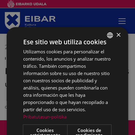
×
Ese sitio web utiliza cookies
21/06/2018
17:00
-
20:00
Utilizamos cookies para personalizar el
BASQUE
contenido, los anuncios y analizar nuestro
INFANTIL SANJUANAK
SPANISH
tráfico. También compartimos
Parque infantil de hinchables
información sobre su uso de nuestro sitio
con nuestros socios de publicidad y
UNTZAGA
análisis, quienes pueden combinarla con
otra información que les haya
proporcionado o que hayan recopilado a
de 17:00 a 20:00 horas, en Untzaga,
partir del uso de sus servicios.
Pribatutasun-politika
Mapa del Sitio
Aviso legal
Cookies
Cookies de
Política de cookies
Contacto
estrictamente
rendimiento