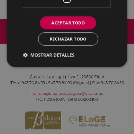
ACEPTAR TODO
Mapa del Sitio
Aviso legal
Política de cookies
Contacto
RECHAZAR TODO
Accesibilidad
MOSTRAR DETALLES
Todas las redes sociales del Ayuntamiento
Cultura - Untzaga plaza, 1 | 20600 Eibar
Tfno.:
943 70 84 39 / 943 70 84 00 (Pegora)
| Fax: 943 70 84 16
kultura@eibar.eus
pegora@eibar.eus
IFZ: P2003100A | DIR3 L01200300