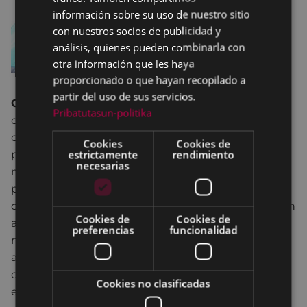
información sobre su uso de nuestro sitio
con nuestros socios de publicidad y
análisis, quienes pueden combinarla con
otra información que les haya
proporcionado o que hayan recopilado a
partir del uso de sus servicios.
Carlos Suárez
se ha enfrentado a todos sus límites
Pribatutasun-politika
dentro del mundo de la aventura. Inquieto, cuenta
con un extenso historial de expediciones y viajes
Cookies
Cookies de
estrictamente
rendimiento
por los cinco continentes. Montañas de 8000
necesarias
metros, saltos BASE desde 6000 metros, pasando
por sus ascensiones de octavo grado sin cuerda o
competiciones. Su historia personal es una reflexión
Cookies de
Cookies de
a través del riesgo que entraña superarse a uno
preferencias
funcionalidad
mismo en un medio salvaje tan natural como
auténtico. Su esencia le lleva a contarlo,
conferencias, escribir y volver a entrenar. Correr,
Cookies no clasificadas
escalar, esquiar y volar está en sus propias huellas.