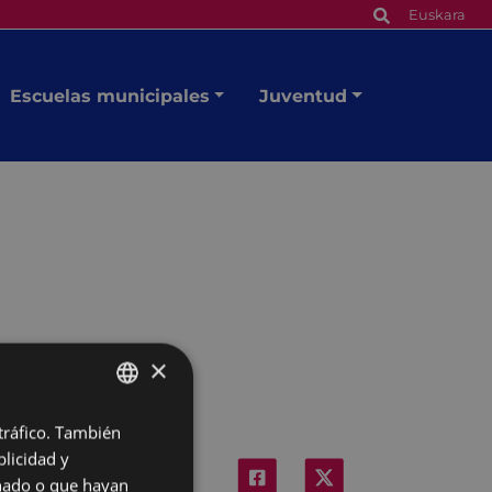
Euskara
Escuelas municipales
Juventud
×
 tráfico. También
BASQUE
licidad y
SPANISH
onado o que hayan