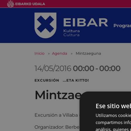
Progra
Inicio
Agenda
Mintzaeguna
14/05/2016
00:00
-
00:00
EXCURSIÓN ...ETA KITTO!
Mintzaeguna
Ese sitio we
Utilizamos cookie
Excursión a Villaba (Para los participante
compartimos infor
Organizador: Berbetan ...eta Kitto!
análisis, quiene