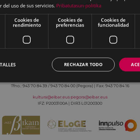
r del uso de sus servicios.
Pribatutasun-politika
Cookies de
Cookies de
Cookies de
rendimiento
preferencias
funcionalidad
Aviso legal
Política de cookies
Contacto
TALLES
RECHAZAR TODO
ACE
Todas las redes sociales del Ayuntamiento
Cultura - Untzaga plaza, 1 | 20600 Eibar
Tfno.:
943 70 84 39 / 943 70 84 00 (Pegora)
| Fax: 943 70 84 16
kultura@eibar.eus
pegora@eibar.eus
IFZ: P2003100A | DIR3 L01200300