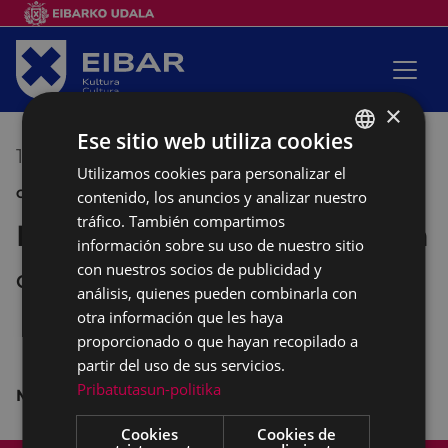
×
Ese sitio web utiliza cookies
14/04/2016
19:00
-
20:30
Utilizamos cookies para personalizar el
BASQUE
CONFERENCIA MONTAÑA CLUB DEPORTIVO
contenido, los anuncios y analizar nuestro
SPANISH
tráfico. También compartimos
Mendizaletasuna eta euskara
información sobre su uso de nuestro sitio
con nuestros socios de publicidad y
Club Deportivo
análisis, quienes pueden combinarla con
otra información que les haya
proporcionado o que hayan recopilado a
partir del uso de sus servicios.
Pribatutasun-politika
Mikel Arrizabalaga
Cookies
Cookies de