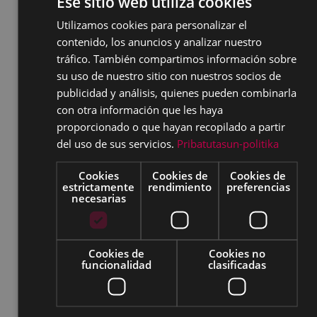
Ese sitio web utiliza cookies
Tras leer la frase de Jack London “cualquier
hombre que sea hombre puede viajar solo”,
Utilizamos cookies para personalizar el
BASQUE
Ben buscó la aventura de la soledad perfecta
contenido, los anuncios y analizar nuestro
SPANISH
al realizar una travesía en bicicleta por el Ártico
tráfico. También compartimos información sobre
Canadiense en invierno. Sin embargo, la cruda
su uso de nuestro sitio con nuestros socios de
realidad del viaje está muy lejos del
publicidad y análisis, quienes pueden combinarla
con otra información que les haya
romanticismo de London.
proporcionado o que hayan recopilado a partir
MOUNTAIN
del uso de sus servicios.
Pribatutasun-politika
2017, Australia, 73 min.
Cookies
Cookies de
Cookies de
estrictamente
rendimiento
preferencias
necesarias
V.O. Inglés Sub: Castellano +
Eusker
Cookies de
Cookies no
Dirección: Jennifer Peedom
funcionalidad
clasificadas