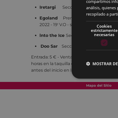
compartimos infor
análisis, quiene
Iretargi
Sección Oficial MF 2022 - 3
recopilado a parti
Egoland
Premio del Público/Menci
2022 - 19' V.O - sin diálogos
Cookies
estrictamente
necesarias
lnto the Ice
Sección Oficial MF 2022 
Doo Sar
Sección Oficial MF 2022 - 4
Entrada: 5 € - Venta anticipada a partir de
MOSTRAR DE
horas en la taquilla del teatro Coliseo y 
antes del inicio en la taquilla del teatro.
Mapa del Sitio