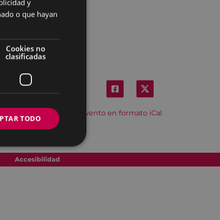
licidad y
SPANISH
onado o que hayan
Cookies no
clasificadas
Descargar el evento en formato iCal
PTAR TODO
Accesibilidad