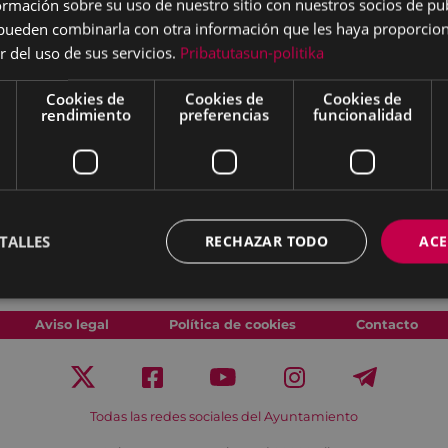
mación sobre su uso de nuestro sitio con nuestros socios de pub
s pueden combinarla con otra información que les haya proporci
' V.O -sin diálogos
r del uso de sus servicios.
Pribatutasun-politika
ón Especial del Jurado MF
Cookies de
Cookies de
Cookies de
rendimiento
preferencias
funcionalidad
- 30' V.O-en/es SUBT-es/eu
6' V.O -pol/en SUBT -es/eu
l 6 de marzo a las 17:30
TALLES
RECHAZAR TODO
ACE
en
kutxabank
y una hora
Aviso legal
Política de cookies
Contacto
Todas las redes sociales del Ayuntamiento