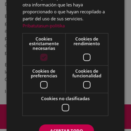
otra información que les haya
De la mano del mago Imanol Ituiño.
proporcionado o que hayan recopilado a
Eso
es
lo
que
veréis
en
este
espectáculo,
magia
a
la
partir del uso de sus servicios.
parrilla,
sin
parar,
¡a
tutiplen!
Cartas,
bolitas,
cuerdas,
Pribatutasun-politika
apariciones
y
desapariciones
toman
el
protagonismo.
Un
espectáculo
participativo,
Cookies
Cookies de
estrictamente
rendimiento
dinámico
y
mágico.
¡Un
espectáculo
familiar,
ideal
necesarias
para
padres
e
hijos!
Espectáculo de magia organizado por …eta kitto! y
Cookies de
Cookies de
los programas municipales ONGIETORRI y
preferencias
funcionalidad
GURASOAK BERBETAN, dirigido a familias.
Invitaciones en …eta kitto!
Cookies no clasificadas
Mapa del Sitio
Aviso legal
Política de cookies
Contacto
Accesibilidad
ACEPTAR TODO