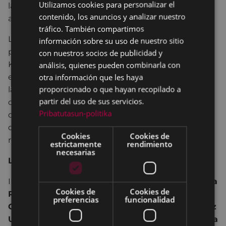
Utilizamos cookies para personalizar el
BASQUE
la tradición obrera ligada al ambiente fabril de los
contenido, los anuncios y analizar nuestro
años 60.
SPANISH
tráfico. También compartimos
Lurrak es el resultado de un proyecto orquestado
información sobre su uso de nuestro sitio
por Aire Aire, Gasteizko KaldeArte y Bilboko
con nuestros socios de publicidad y
Kalealdia con la intención de producir un
análisis, quienes pueden combinarla con
otra información que les haya
espectáculo de circo de gran formato, enraizado en
proporcionado o que hayan recopilado a
la cultura vasca, con artistas autóctonos, con
partir del uso de sus servicios.
calidad, con contenido y espectacularidad en clave
Pribatutasun-politika
de humor, clown, movimiento y actividad
desenfrenada y con un contenido sutilmente
Cookies
Cookies de
reivindicativo.
estrictamente
rendimiento
necesarias
Lurrak Antzerkia
INTÉRPRETES:
Ortzi Acosta / David Parga, Mónica
Cookies de
Cookies de
Riba / Julia Sáez, Nuria Puig, Marc Muñoz,
preferencias
funcionalidad
Gaizka Chamizo / Txema Pérez, Mikel Hernández
Urrutia, Argibel, Anai Gambra, Josu Aurrekoetxea