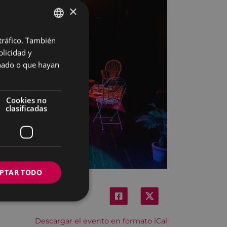
×
 tráfico. También
BASQUE
licidad y
SPANISH
onado o que hayan
Cookies no
clasificadas
PTAR TODO
Descargar el evento en formato iCal