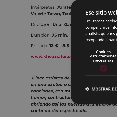
Intérpretes:
Arrate Etxebarria, Asier Et
Ese sitio we
Valerie Tasso, Txubio Fernández de Jáu
Utilizamos cookie
Dirección:
Unai Garate
compartimos infor
análisis, quiene
Duración:
75 min.
recopilado a parti
Entrada:
12 € - 8,5 € COLISEOAREN L
Cookies
estrictamente
www.kheaziater.com
necesarias
Cinco artistas de diferentes ámbitos d
en una azotea a comer, beber, opinar 
MOSTRAR DE
canciones, con música en directo. A b
humor,
contrastan sus reflexiones con 
abriendo así las puertas a la improvis
continua del espectáculo.