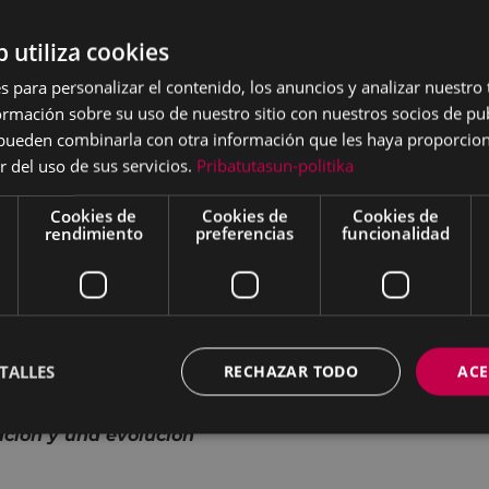
xeandia, Enrico Barbaro,
b utiliza cookies
regui, María Ibarretxe.
s para personalizar el contenido, los anuncios y analizar nuestro
mación sobre su uso de nuestro sitio con nuestros socios de pub
s pueden combinarla con otra información que les haya proporci
r del uso de sus servicios.
Pribatutasun-politika
AGUNA
Cookies de
Cookies de
Cookies de
rendimiento
preferencias
funcionalidad
e la cultura se reúnen
y escuchar anécdotas y
TALLES
RECHAZAR TODO
ACE
uen ritmo y con mucho
el gran público,
ación y una evolución