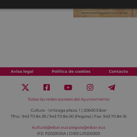
Aviso legal
Política de cookies
Contacto
Todas las redes sociales del Ayuntamiento
Cultura - Untzaga plaza, 1 | 20600 Eibar
Tfno.:
943 70 84 39 / 943 70 84 00 (Pegora)
| Fax: 943 70 84 16
kultura@eibar.eus
pegora@eibar.eus
IFZ: P2003100A | DIR3 L01200300