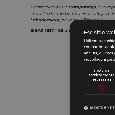
Realización de un
trampantojo
, que rep
impacto de una bomba en el refugio co
Labaderokua,
en la calle Ego-gain.
EIBAR 1937 - 85 años
Ese sitio we
Utilizamos cookie
compartimos infor
análisis, quiene
recopilado a parti
Cookies
estrictamente
necesarias
MOSTRAR DE