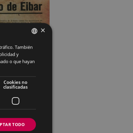
×
 tráfico. También
BASQUE
licidad y
SPANISH
onado o que hayan
Cookies no
clasificadas
PTAR TODO