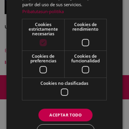
partir del uso de sus servicios.
Pribatutasun-politika
Cookies
Cookies de
Unahoramenos Producciones. Gran Canaria
estrictamente
rendimiento
necesarias
Entrada: 12 € - Coliseoren laguna 8,5 €
Cookies de
Cookies de
preferencias
funcionalidad
Información
Mapa del Sitio
Aviso legal
Cookies no clasificadas
Política de cookies
Contacto
Accesibilidad
ACEPTAR TODO
Todas las redes sociales del Ayuntamiento